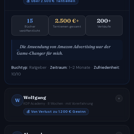
💰 Über 2.500 € Tantiemen
15
2.500 €+
200+
Bücher
Tantiemen gesamt
Verkäufe
veröffentlicht
Die Anwendung von Amazon Advertising war der
Game-Changer für mich.
Buchtyp:
Ratgeber ·
Zeitraum:
1–2 Monate ·
Zufriedenheit:
10/10
Wolfgang
▾
W
KDP Academy · 8 Wochen · mit Vorerfahrung
💰 Von Verlust zu 1.200 € Gewinn
8 Wo.
1.200 €
BSR 720