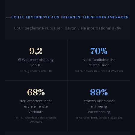
ECHTE ERGEBNISSE AUS INTERNEN TEILNEHMERUMFRAGEN
850+
begleitete Publisher · davon viele international aktiv
9,2
70%
Ø Weiterempfehlung
veröffentlichen ihr
von 10
erstes Buch
81 % geben 9 oder 10
53 % davon in unter 4 Wochen
68%
89%
der Veröffentlicher
starten ohne oder
erzielen erste
mit wenig
Verkäufe
Vorerfahrung
teils innerhalb der ersten
und veröffentlichen trotzdem
Wochen