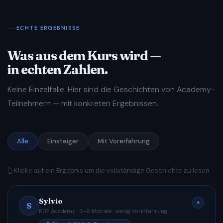
ECHTE ERGEBNISSE
Was aus dem Kurs wird —
in echten Zahlen.
Keine Einzelfälle. Hier sind die Geschichten von Academy-
Teilnehmern — mit konkreten Ergebnissen.
Alle
Einsteiger
Mit Vorerfahrung
👆 Klicke auf ein Ergebnis um die vollständige Geschichte zu lesen
Sylvio
▾
S
KDP Academy · 3–6 Monate · wenig Vorerfahrung