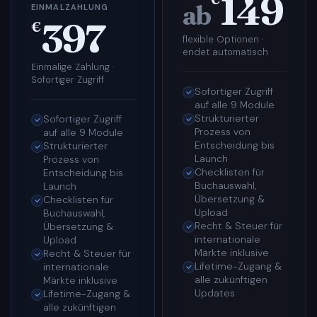
149
ab
EINMALZAHLUNG
397
€
flexible Optionen ·
endet automatisch
Einmalige Zahlung ·
Sofortiger Zugriff
Sofortiger Zugriff
auf alle 9 Module
Strukturierter
Sofortiger Zugriff
Prozess von
auf alle 9 Module
Entscheidung bis
Strukturierter
Launch
Prozess von
Checklisten für
Entscheidung bis
Buchauswahl,
Launch
Übersetzung &
Checklisten für
Upload
Buchauswahl,
Recht & Steuer für
Übersetzung &
internationale
Upload
Märkte inklusive
Recht & Steuer für
Lifetime-Zugang &
internationale
alle zukünftigen
Märkte inklusive
Updates
Lifetime-Zugang &
alle zukünftigen