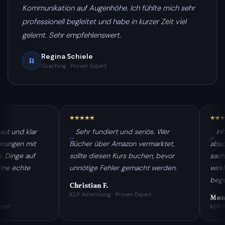
Kommunikation auf Augenhöhe. Ich fühlte mich sehr
professionell begleitet und habe in kurzer Zeit viel
gelernt. Sehr empfehlenswert.
Regina Schiele
R
Coaching · Proven Expert
klar
Sehr fundiert und seriös. Wer
Inhaltlich 
 mit
Bücher über Amazon vermarktet,
absoluten Ein
 auf
sollte diesen Kurs buchen, bevor
sachlich und
te
unnötige Fehler gemacht werden.
wirklich jed
begeistert.
Christian F.
KDP Advertising · Proven Expert
Mona & S.
KDP Advertising