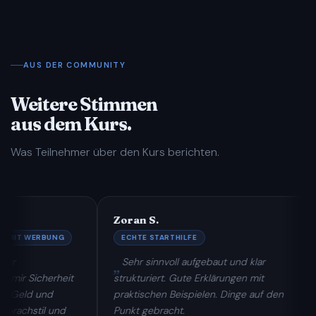
AUS DER COMMUNITY
Weitere Stimmen
aus dem Kurs.
Was Teilnehmer über den Kurs berichten.
Zoran S.
Chris
ERBUNG
ECHTE STARTHILFE
FUND
Sehr sinnvoll aufgebaut und klar
Sehr
cherheit
strukturiert. Gute Erklärungen mit
über A
und
praktischen Beispielen. Dinge auf den
Kurs b
il und
Punkt gebracht.